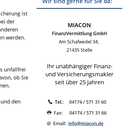
Wir sind gerne für Sie da:
icherung ist
ei der
MIACON
 anderen
FinanzVermittlung GmbH
sen werden.
Am Schafwedel 34,
21435 Stelle
Ihr unabhängiger Finanz-
 unfallfrei
und Versicherungsmakler
avon, ob Sie
seit über 25 Jahren
nen.
n und den
Tel.:
04174 / 571 31 60
Fax:
04174 / 571 31 66
@ Email:
info@miacon.de